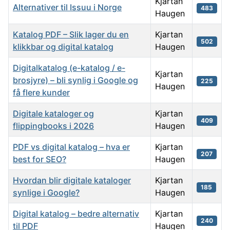
Kjartan
Alternativer til Issuu i Norge
483
Haugen
Katalog PDF – Slik lager du en
Kjartan
502
klikkbar og digital katalog
Haugen
Digitalkatalog (e-katalog / e-
Kjartan
brosjyre) – bli synlig i Google og
225
Haugen
få flere kunder
Digitale kataloger og
Kjartan
409
flippingbooks i 2026
Haugen
PDF vs digital katalog – hva er
Kjartan
207
best for SEO?
Haugen
Hvordan blir digitale kataloger
Kjartan
185
synlige i Google?
Haugen
Digital katalog – bedre alternativ
Kjartan
240
til PDF
Haugen