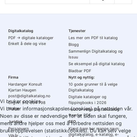
Artikler
Digitalkatalog
Tjenester
PDF → digitale kataloger
Les mer om PDF til katalog
Enkelt å dele og vise
Blogg
Sammenlign Digitalkatalog og
Issuu
Se eksempel på digital katalog
Bladbar PDF
Firma
Nytt og nyttig:
Hardanger Konsult
10 gode grunner til å velge
Kjartan Haugen
Digitalkatalog
post@digitalkatalog.no
Digitale kataloger og
Vi bruker cookies
Org.nr: 912 804 798
flippingbooks i 2026
Vi bruker informasjonskapsler (cookies) på nettsiden vår.
Norge
Hvorfor velge digitalkatalog
Noen av disse er nødvendige for at siden skal fungere,
fremfor PDF
Juridisk
SEO
mens andre hjelper oss med å forbedre nettsiden og
Personvern
Kjært barn har mange navn:
brukeropplevelsen (statistikkcookies). Du kan selv velge
digitalkatalog, e-katalog, e-
Vilkår