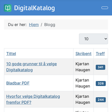
Du er her:
Hjem
Blogg
Antall som skal vi
Tittel
Skribent
Treff
10 gode grunner til å velge
Kjartan
341
Digitalkatalog
Haugen
Kjartan
Bladbar PDF
326
Haugen
Hvorfor velge Digitalkatalog
Kjartan
244
fremfor PDF?
Haugen